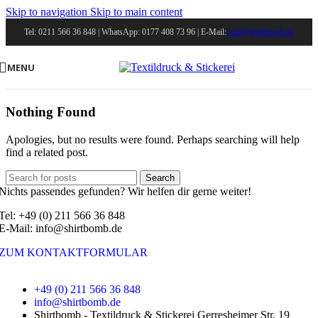
Skip to navigation
Skip to main content
Tel: 0211 566 36 848 | WhatsApp: 0177 408 73 96 | E-Mail:
info@shirtbomb.de
MENU
Nothing Found
Apologies, but no results were found. Perhaps searching will help
find a related post.
Search
Nichts passendes gefunden? Wir helfen dir gerne weiter!
Tel: +49 (0) 211 566 36 848
E-Mail: info@shirtbomb.de
ZUM KONTAKTFORMULAR
+49 (0) 211 566 36 848
info@shirtbomb.de
Shirtbomb - Textildruck & Stickerei Gerresheimer Str. 19