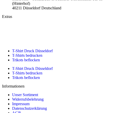
(Hinterhof)
40211 Düsseldorf Deutschland
Extras
T-Shirt Druck und Stickerei Düsseldorf – Über 10 Jahre Erfahrung
T-Shirt bedrucken günstig bei Shirtbomb
Textildruck made in Düsseldorf
T-Shirt Druck Düsseldorf
T-Shirts bedrucken
Trikots beflocken
T-Shirt Druck Düsseldorf
T-Shirts bedrucken
Trikots beflocken
Informationen
Unser Sortiment
Widerrufsbelehrung
Impressum
Datenschutzerklärung
AGB