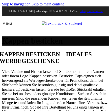
Skip to navigation
Skip to main content
Tel: 0211 566 36 848 | WhatsApp: 0177 408 73 96 | E-Mail:
info@shirtbomb.de
MENU
Kappen besticken
KAPPEN BESTICKEN – IDEALES
WERBEGESCHENKE
Viele Vereine und Firmen lassen bei Shirtbomb mit ihrem Namen
oder ihrem Logo Kappen besticken. Bestickte Caps eignen sich
hervorragend als Werbegeschenke oder für Promotions, denn bei
Shirtbomb können Sie besonders günstig und dabei qualitativ
hochwertig besticken lassen. Gerade bei großer Stückzahl erhalten
Sie sie bei uns besonders günstige Konditionen. Suchen Sie sich in
unserem Shop die passenden Kappen aus, legen die gewünschte
Menge fest und laden Ihr Logo oder den Namen Ihres Vereins, bzw.
Ihrer Firma hoch. Sobald Ihre Bestellung bei uns eingegangen ist,