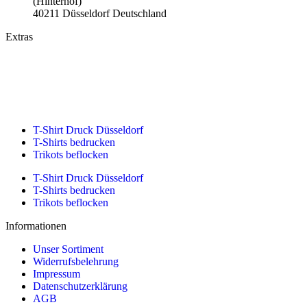
(Hinterhof)
40211 Düsseldorf Deutschland
Extras
T-Shirt Druck und Stickerei Düsseldorf – Über 10 Jahre Erfahrung
T-Shirt bedrucken günstig bei Shirtbomb
Textildruck made in Düsseldorf
T-Shirt Druck Düsseldorf
T-Shirts bedrucken
Trikots beflocken
T-Shirt Druck Düsseldorf
T-Shirts bedrucken
Trikots beflocken
Informationen
Unser Sortiment
Widerrufsbelehrung
Impressum
Datenschutzerklärung
AGB